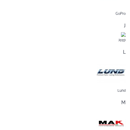
GoPro
J
Jeep
L
Lund
M