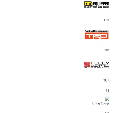
TJM
TRD
TUF
U
UnderCover