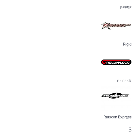
REESE
Rigid
rollnlock
Rubicon Express
S