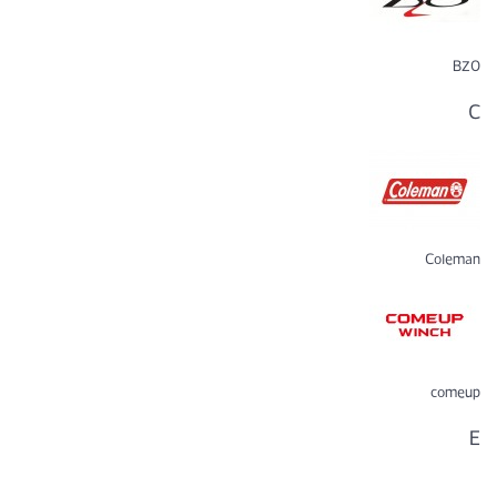
BZO
C
Coleman
comeup
E