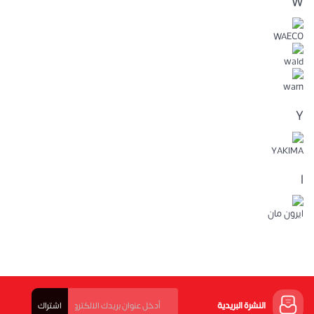
W
WAECO
wald
warn
Y
YAKIMA
ا
ايرون مان
النشرة البريدية
اشتراك