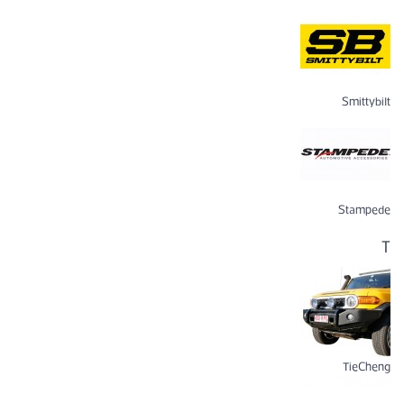
Smittybilt
Stampede
T
TieCheng