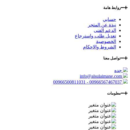
روابط هامة
حسابي
نبذة عن المتجر
الدعم الفنى
تعديل طلب واسترجاع
الخصوصية
الشروط والاحكام
تواصل معنا
جده
info@alsulaimane.com
00966567467037 - 00966500811031
معلومات