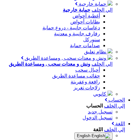
حماية خارجية
إلي الخلف
حماية خارجية
أغطية أحواض
بطانات أحواض
دعاسات جانبية - دروع حماية
رفارف جانبية و معدنية
سنوركل
صدامات حماية
نظام تعليق
ونش و معدات سحب , ومساعدة الطريق
إلي الخلف
ونش و معدات سحب , ومساعدة الطريق
أحبال سحب
حقائب مساعدة الطريق
رافعة وعفريتة
زلاجات تغريز
كانوبي
الحساب
إلي الخلف
الحساب
تسجيل جديد
تسجيل الدخول
اللغة
إلي الخلف
اللغة
English