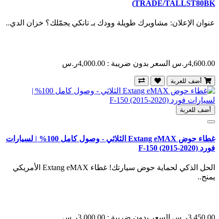
TRADE/TALLST80BK)
عنوان الإعلان: مشاويرك طويلة وودك بـ تانكي يجمّلك؟ خزان الدي..
4,600.00ر.س
السعر بدون ضريبة : 4,000.00ر.س
أضف للعربة
أضف للعربة
غطاء حوض Extang eMAX الثلاثي - وصول كامل 100% | لسيارات
فورد F-150 (2015-2020)
الحل الذكي لحماية حوض سيارتك! غطاء Extang eMAX الأمريكي
يمنح..
3,450.00ر.س
السعر بدون ضريبة : 3,000.00ر.س