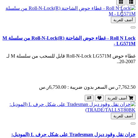
1
0
أضف للعربة
Roll N Lock - غطاء حوض الشاحنة Roll-N-Lock(R) من سلسلة M
- LG571M
غطاء حوض Roll-N-Lock LG571M قابل للسحب من سلسلة M لـ
2007-20..
7,762.50ر.س
السعر بدون ضريبة : 6,750.00ر.س
أضف للعربة
أضف للعربة
خزان نقل وقود ديزل Tradesman على شكل حرف L (الموديل: