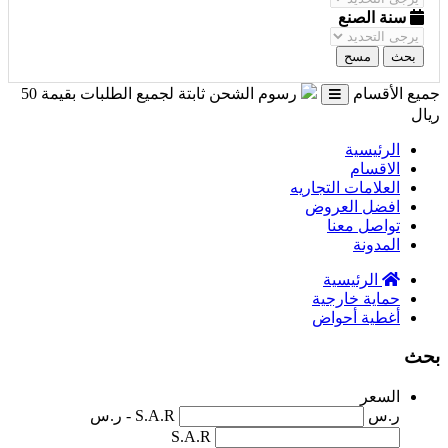
سنة الصنع
بحث
مسح
جميع الأقسام
رسوم الشحن ثابتة لجميع الطلبات بقيمة 50
ريال
الرئيسية
الاقسام
العلامات التجاريه
افضل العروض
تواصل معنا
المدونة
الرئيسية
حماية خارجية
أغطية أحواض
بحث
السعر
ر.س
S.A.R - ر.س
S.A.R