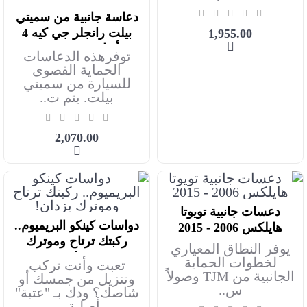
دعاسة جانبية من سميتي
أضف للعربة
بيلت رانجلر جي كيه 4
1,955.00
أبواب 2007-2022
توفرهذه الدعاسات
الحماية القصوى
للسيارة من سميتي
بيلت. يتم ت..
2,070.00
دعسات جانبية تويوتا
أضف للعربة
دواسات كينكو البريميوم..
هايلكس 2006 - 2015
أضف للعربة
ركبتك ترتاح وموترك
يوفر النطاق المعياري
يزدان!
لخطوات الحماية
تعبت وأنت تركب
الجانبية من TJM وصولاً
وتنزيل من جمسك أو
س..
شاصك؟ ودك بـ "عتبة"
أصلية، ..