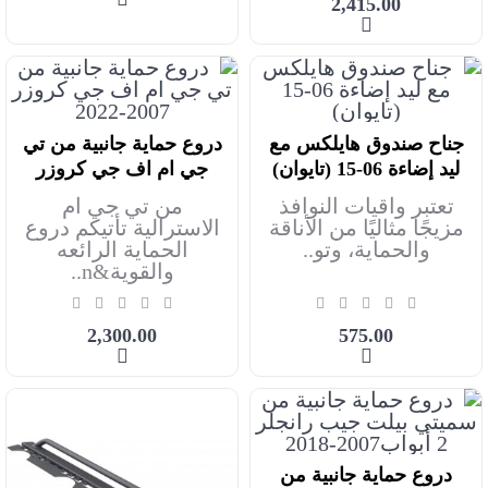
2,415.00
جناح صندوق هايلكس مع
دروع حماية جانبية من تي
أضف للعربة
أضف للعربة
ليد إضاءة 06-15 (تايوان)
جي ام اف جي كروزر
2007-2022
تعتبر واقيات النوافذ
من تي جي ام
مزيجًا مثاليًا من الأناقة
الاسترالية تأتيكم دروع
والحماية، وتو..
الحماية الرائعه
والقوية&n..
2,300.00
575.00
دروع حماية جانبية من
أضف للعربة