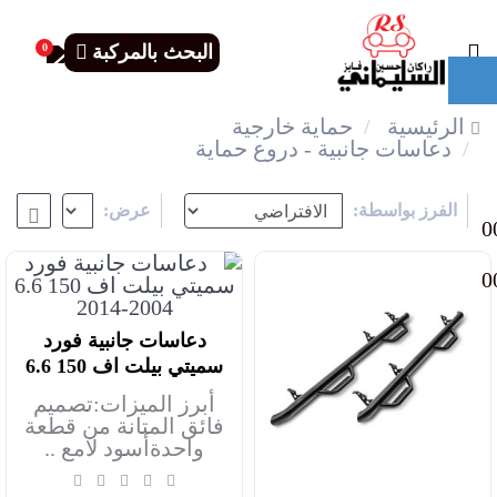
0
البحث بالمركبة
الرئيسية
حماية خارجية
دعاسات جانبية - دروع حماية
الفرز بواسطة:
عرض:
0
0
دعاسات جانبية فورد
أضف للعربة
سميتي بيلت اف 150 6.6
2004-2014
أبرز الميزات:تصميم
فائق المتانة من قطعة
واحدةأسود لامع ..