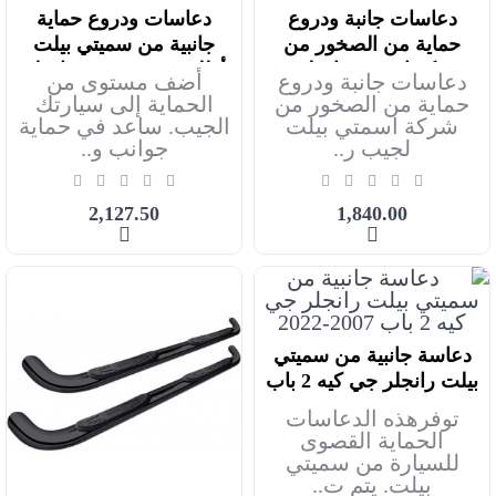
دعاسات جانبة ودروع
دعاسات ودروع حماية
أضف للعربة
أضف للعربة
حماية من الصخور من
جانبية من سميتي بيلت
شركة اسمتي رانجلر 2
أطلس XRC جيب رانجلر
دعاسات جانبة ودروع
أضف مستوى من
باب 2007-2017
جي كي اربع أبواب
حماية من الصخور من
الحماية إلى سيارتك
شركة اسمتي بيلت
الجيب. ساعد في حماية
لجيب ر..
جوانب و..
2,127.50
1,840.00
دعاسة جانبية من سميتي
أضف للعربة
بيلت رانجلر جي كيه 2 باب
2007-2022
توفرهذه الدعاسات
الحماية القصوى
للسيارة من سميتي
بيلت. يتم ت..